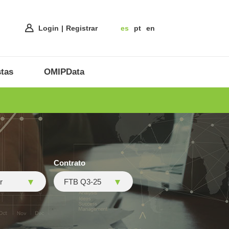
Login
Registrar
es
pt
en
tas
OMIPData
Contrato
r
FTB Q3-25