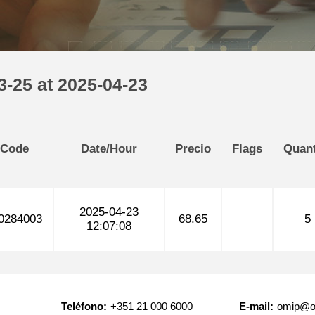
-25 at 2025-04-23
 Code
Date/Hour
Precio
Flags
Quant
2025-04-23
0284003
68.65
5
12:07:08
Teléfono:
+351 21 000 6000
E-mail:
omip@o