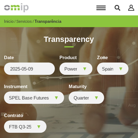
Pasar
al
contenido
principal
Breadcrumb
Inicio
Transparência
Servicios
Transparency
Date
Product
Zone
Instrument
Maturity
Contrato