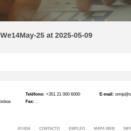
 We14May-25 at 2025-05-09
Teléfono:
+351 21 000 6000
E-mail:
omip@o
Lisboa
Fax:
.
AYUDA
CONTACTO
EMPLEO
MAPA WEB
INF