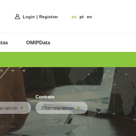
Login
Registrar
es
pt
en
tas
OMIPData
Contrato
na opción
Elige una opción