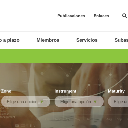
Publicaciones
Enlaces
 a plazo
Miembros
Servicios
Subas
Zone
Instrument
Maturity
Elige una opción
Elige una opción
Elige u