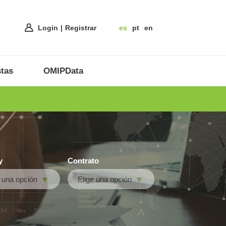
Login
Registrar
es
pt
en
tas
OMIPData
y
Contrato
e una opción
Elige una opción