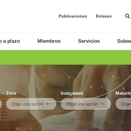
Publicaciones
Enlaces
 a plazo
Miembros
Servicios
Subas
Zone
Instrument
Maturit
Elige una opción
Elige una opción
Elig