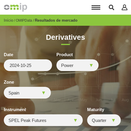
Passar
para
o
conteúdo
Breadcrumb
Início
Resultados de mercado
OMIPData
principal
Derivatives
Date
Product
Zone
Instrument
Maturity