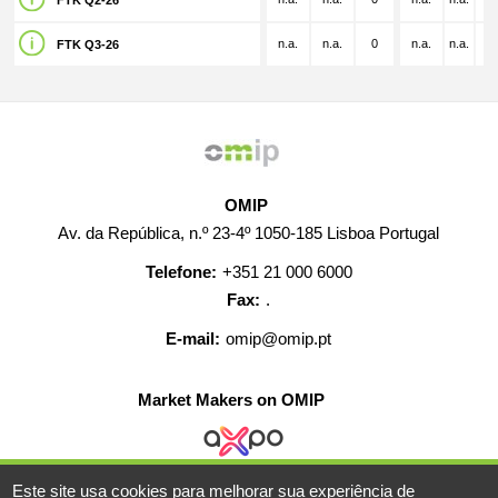
FTK Q2-26
n.a.
n.a.
0
n.a.
n.a.
n.
FTK Q3-26
OMIP
Av. da República, n.º 23-4º 1050-185 Lisboa Portugal
Telefone:
+351 21 000 6000
Fax:
.
E-mail:
omip@omip.pt
Market Makers on OMIP
Este site usa cookies para melhorar sua experiência de