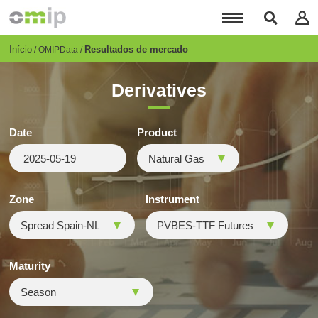
Passar
para
o
conteúdo
Breadcrumb
Início
Resultados de mercado
OMIPData
principal
Derivatives
Date
Product
Zone
Instrument
Maturity