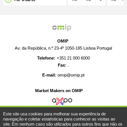
FGF M Mar-26
OMIP
Av. da República, n.º 23-4º 1050-185 Lisboa Portugal
Telefone:
+351 21 000 6000
Fax:
.
E-mail:
omip@omip.pt
Market Makers on OMIP
Este site usa cookies para melhorar sua experiência de
AJUDA
CONTACTO
CARREIRAS
MAPA WEB
navegação e coletar estatísticas para conhecer as visitas ao
site. Em nenhum caso são utilizados para outros fins que não os
INFORMAÇÃO LEGAL