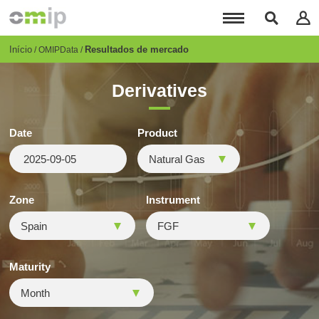
Passar
para
o
conteúdo
Breadcrumb
Início
Resultados de mercado
OMIPData
principal
Derivatives
Date
Product
Zone
Instrument
Maturity