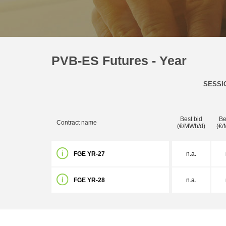
PVB-ES Futures - Year
SESSI
Best bid
Be
Contract name
(€/MWh/d)
(€/
FGE YR-27
n.a.
FGE YR-28
n.a.