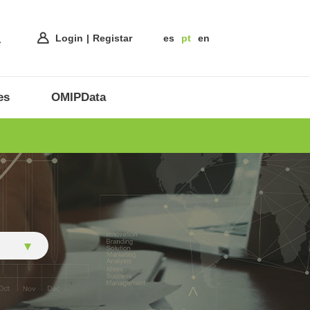
Login
Registar
es
pt
en
es
OMIPData