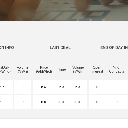
ON INFO
LAST DEAL
END OF DAY I
st Ask
Volume
Price
Volume
Open
Nr of
Time
MWh/d)
(MWh)
(€/MWh/d)
(MWh)
Interest
Contracts
n.a.
0
n.a.
n.a.
n.a.
0
0
n.a.
0
n.a.
n.a.
n.a.
0
0