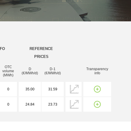
NFO
REFERENCE
PRICES
OTC
D
D-1
Transparency
volume
(€/MWh/d)
(€/MWh/d)
info
(MWh)
0
35.00
31.59
0
24.84
23.73