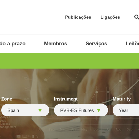
Publicações
Ligações
do a prazo
Membros
Serviços
Leilõ
Zone
Instrument
Maturity
Spain
PVB-ES Futures
Year