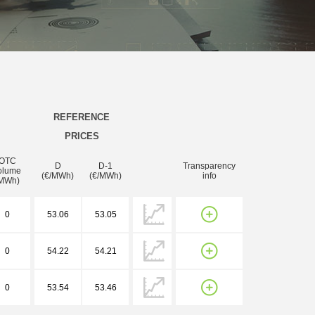
REFERENCE
PRICES
OTC
D
D-1
Transparency
olume
(€/MWh)
(€/MWh)
info
MWh)
0
53.06
53.05
0
54.22
54.21
0
53.54
53.46