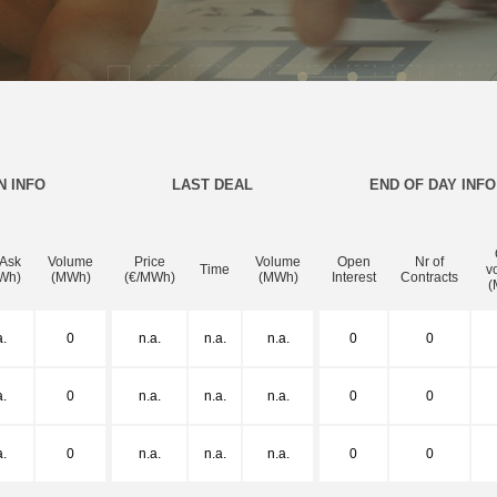
N INFO
LAST DEAL
END OF DAY INFO
 Ask
Volume
Price
Volume
Open
Nr of
Time
v
Wh)
(MWh)
(€/MWh)
(MWh)
Interest
Contracts
(
a.
0
n.a.
n.a.
n.a.
0
0
a.
0
n.a.
n.a.
n.a.
0
0
a.
0
n.a.
n.a.
n.a.
0
0