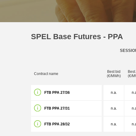
SPEL Base Futures - PPA
SESSIO
Best bid
Best
Contract name
(€/MWh)
(€/M
FTB PPA 27/36
n.a.
n.
FTB PPA 27/31
n.a.
n.
FTB PPA 28/32
n.a.
n.