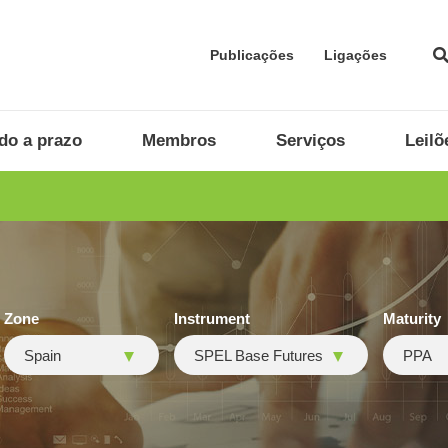
Publicações
Ligações
do a prazo
Membros
Serviços
Leilõ
Zone
Instrument
Maturity
Spain
SPEL Base Futures
PPA