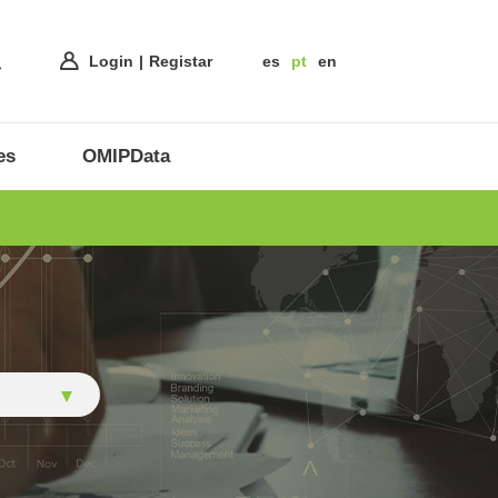
Login
Registar
es
pt
en
es
OMIPData