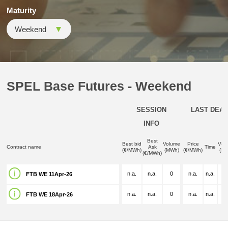
Maturity
SPEL Base Futures - Weekend
SESSION
LAST DEAL
INFO
Best
Best bid
Volume
Price
Vol
Contract name
Ask
Time
(€/MWh)
(MWh)
(€/MWh)
(M
(€/MWh)
n.a.
n.a.
0
n.a.
n.a.
n.
FTB WE 11Apr-26
n.a.
n.a.
0
n.a.
n.a.
n.
FTB WE 18Apr-26