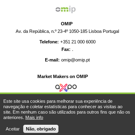
OMIP
Av. da República, n.º 23-4º 1050-185 Lisboa Portugal
Telefone:
+351 21 000 6000
Fax:
.
E-mail:
omip@omip.pt
Market Makers on OMIP
Este site usa cookies para melhorar sua experiência de
AJUDA
CONTACTO
CARREIRAS
MAPA WEB
navegação e coletar estatísticas para conhecer as visitas ao
site. Em nenhum caso são utilizados para outros fins que não os
INFORMAÇÃO LEGAL
anteriores.
Mais info
© 2019-2026 - Todos os direitos reservados
Aceitar
Não, obrigado
Powered BY