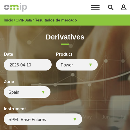
Passar
para
o
conteúdo
Breadcrumb
Início
Resultados de mercado
OMIPData
principal
Derivatives
Date
Product
Zone
Instrument