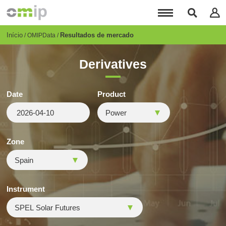
Passar
para
o
conteúdo
Breadcrumb
Início
Resultados de mercado
OMIPData
principal
Derivatives
Date
Product
Zone
Instrument