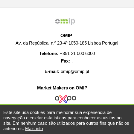
OMIP
Av. da República, n.º 23-4º 1050-185 Lisboa Portugal
Telefone:
+351 21 000 6000
Fax:
.
E-mail:
omip@omip.pt
Market Makers on OMIP
Este site usa cookies para melhorar sua experiência de
AJUDA
CONTACTO
CARREIRAS
MAPA WEB
navegação e coletar estatísticas para conhecer as visitas ao
site. Em nenhum caso são utilizados para outros fins que não os
INFORMAÇÃO LEGAL
anteriores.
Mais info