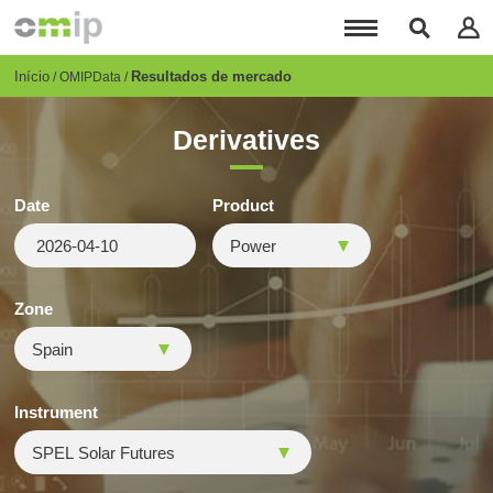
Passar
para
o
conteúdo
Breadcrumb
Início
Resultados de mercado
OMIPData
principal
Derivatives
Date
Product
Zone
Instrument