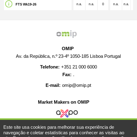
n.a.
n.a.
0
n.a.
n.a.
n.
FTS Wk19-26
OMIP
Av. da República, n.º 23-4º 1050-185 Lisboa Portugal
Telefone:
+351 21 000 6000
Fax:
.
E-mail:
omip@omip.pt
Market Makers on OMIP
Este site usa cookies para melhorar sua experiência de
AJUDA
CONTACTO
CARREIRAS
MAPA WEB
navegação e coletar estatísticas para conhecer as visitas ao