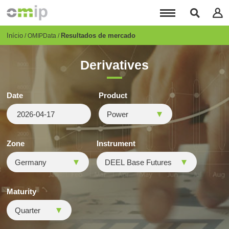
Passar
para
o
conteúdo
Breadcrumb
Início
Resultados de mercado
OMIPData
principal
Derivatives
Date
Product
Zone
Instrument
Maturity