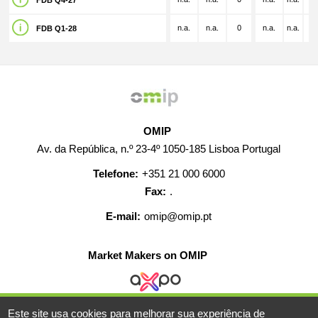
FDB Q4-27
n.a.
n.a.
0
n.a.
n.a.
n.
FDB Q1-28
OMIP
Av. da República, n.º 23-4º 1050-185 Lisboa Portugal
Telefone:
+351 21 000 6000
Fax:
.
E-mail:
omip@omip.pt
Market Makers on OMIP
Este site usa cookies para melhorar sua experiência de