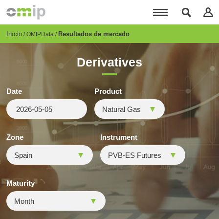
Passar
para
o
conteúdo
Breadcrumb
Início
Resultados de mercado
OMIPData
principal
Derivatives
Date
Product
Zone
Instrument
Maturity