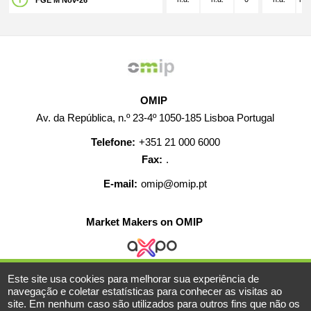
FGE M Nov-26
OMIP
Av. da República, n.º 23-4º 1050-185 Lisboa Portugal
Telefone:
+351 21 000 6000
Fax:
.
E-mail:
omip@omip.pt
Market Makers on OMIP
Este site usa cookies para melhorar sua experiência de
AJUDA
CONTACTO
CARREIRAS
MAPA WEB
navegação e coletar estatísticas para conhecer as visitas ao
site. Em nenhum caso são utilizados para outros fins que não os
INFORMAÇÃO LEGAL