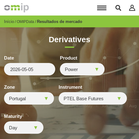
Passar
para
o
conteúdo
Breadcrumb
Início
Resultados de mercado
OMIPData
principal
Derivatives
Date
Product
Zone
Instrument
Maturity