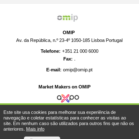
OMIP
Av. da República, n.º 23-4º 1050-185 Lisboa Portugal
Telefone:
+351 21 000 6000
Fax:
.
E-mail:
omip@omip.pt
Market Makers on OMIP
Este site usa cookies para melhorar sua experiência de
AJUDA
CONTACTO
CARREIRAS
MAPA WEB
navegação e coletar estatísticas para conhecer as visitas ao
site. Em nenhum caso são utilizados para outros fins que não os
INFORMAÇÃO LEGAL
anteriores.
Mais info
© 2019-2026 - Todos os direitos reservados