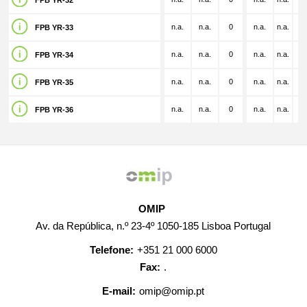
FPB YR-32
n.a.
n.a.
0
n.a.
n.a.
n.
FPB YR-33
n.a.
n.a.
0
n.a.
n.a.
n.
FPB YR-34
n.a.
n.a.
0
n.a.
n.a.
n.
FPB YR-35
n.a.
n.a.
0
n.a.
n.a.
n.
FPB YR-36
OMIP
Av. da República, n.º 23-4º 1050-185 Lisboa Portugal
Telefone:
+351 21 000 6000
Fax:
.
E-mail:
omip@omip.pt