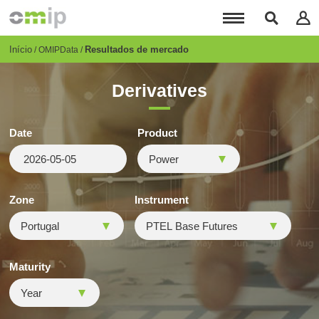
Passar
para
o
conteúdo
Breadcrumb
Início
Resultados de mercado
OMIPData
principal
Derivatives
Date
Product
Zone
Instrument
Maturity