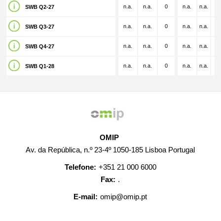
n.a.
n.a.
0
n.a.
n.a.
n.
SWB Q2-27
n.a.
n.a.
0
n.a.
n.a.
n.
SWB Q3-27
n.a.
n.a.
0
n.a.
n.a.
n.
SWB Q4-27
n.a.
n.a.
0
n.a.
n.a.
n.
SWB Q1-28
OMIP
Av. da República, n.º 23-4º 1050-185 Lisboa Portugal
Telefone:
+351 21 000 6000
Fax:
.
E-mail:
omip@omip.pt