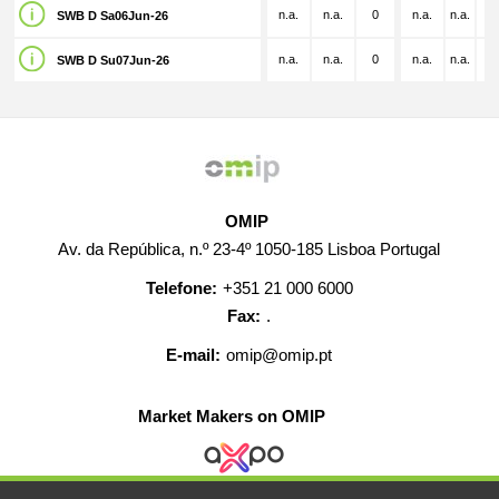
n.a.
n.a.
0
n.a.
n.a.
n.
SWB D Sa06Jun-26
n.a.
n.a.
0
n.a.
n.a.
n.
SWB D Su07Jun-26
OMIP
Av. da República, n.º 23-4º 1050-185 Lisboa Portugal
Telefone:
+351 21 000 6000
Fax:
.
E-mail:
omip@omip.pt
Market Makers on OMIP