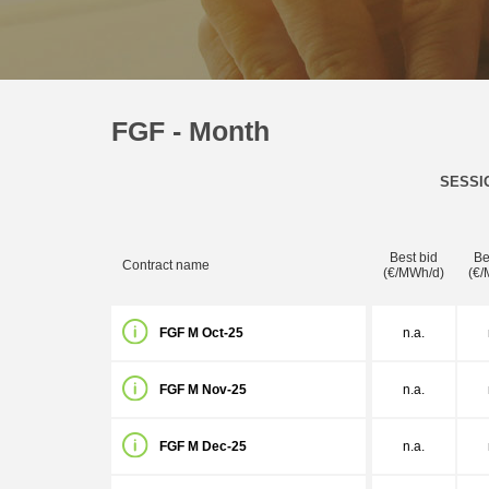
FGF - Month
SESSI
Best bid
Be
Contract name
(€/MWh/d)
(€/
FGF M Oct-25
n.a.
FGF M Nov-25
n.a.
FGF M Dec-25
n.a.