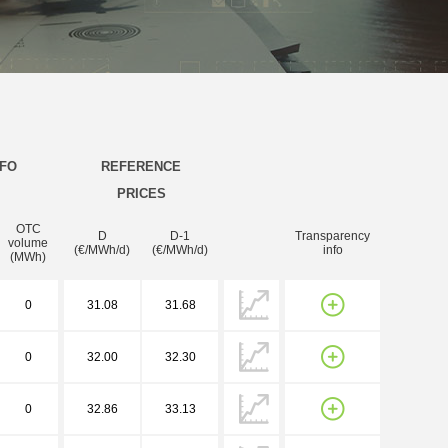
NFO
REFERENCE
PRICES
OTC
D
D-1
Transparency
volume
(€/MWh/d)
(€/MWh/d)
info
(MWh)
0
31.08
31.68
0
32.00
32.30
0
32.86
33.13