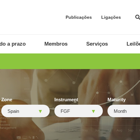
Publicações
Ligações
do a prazo
Membros
Serviços
Leilõ
Zone
Instrument
Maturity
Spain
FGF
Month