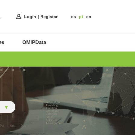
Login
Registar
es
pt
en
es
OMIPData