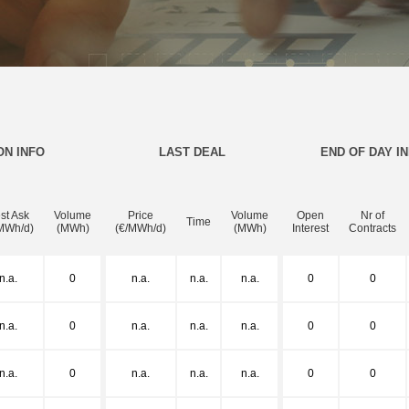
ON INFO
LAST DEAL
END OF DAY I
st Ask
Volume
Price
Volume
Open
Nr of
Time
MWh/d)
(MWh)
(€/MWh/d)
(MWh)
Interest
Contracts
n.a.
0
n.a.
n.a.
n.a.
0
0
n.a.
0
n.a.
n.a.
n.a.
0
0
n.a.
0
n.a.
n.a.
n.a.
0
0