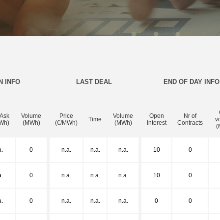
N INFO
LAST DEAL
END OF DAY INFO
 Ask
Volume
Price
Volume
Open
Nr of
Time
v
Wh)
(MWh)
(€/MWh)
(MWh)
Interest
Contracts
(
a.
0
n.a.
n.a.
n.a.
10
0
a.
0
n.a.
n.a.
n.a.
10
0
a.
0
n.a.
n.a.
n.a.
0
0