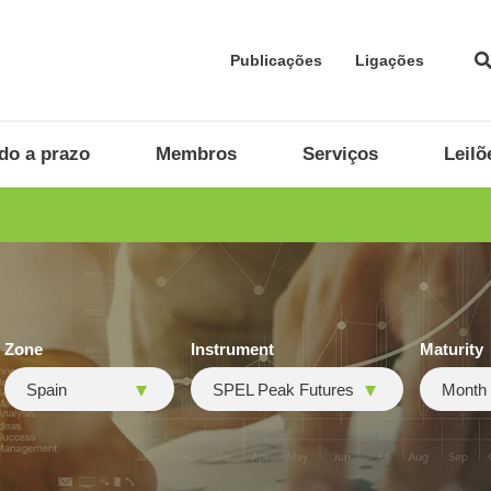
Publicações
Ligações
do a prazo
Membros
Serviços
Leilõ
Zone
Instrument
Maturity
Spain
SPEL Peak Futures
Month