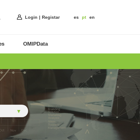
Login
Registar
es
pt
en
es
OMIPData