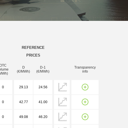
REFERENCE
PRICES
OTC
D
D-1
Transparency
olume
(€/MWh)
(€/MWh)
info
MWh)
0
29.13
24.56
0
42.77
41.00
0
49.08
46.20