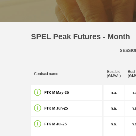
SPEL Peak Futures - Month
SESSIO
Best bid
Best
Contract name
(€/MWh)
(€/M
FTK M May-25
n.a.
n.
FTK M Jun-25
n.a.
n.
FTK M Jul-25
n.a.
n.