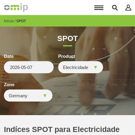
Passar
para
o
conteúdo
Breadcrumb
Início
SPOT
principal
SPOT
Date
Product
Zone
Indíces SPOT para Electricidade