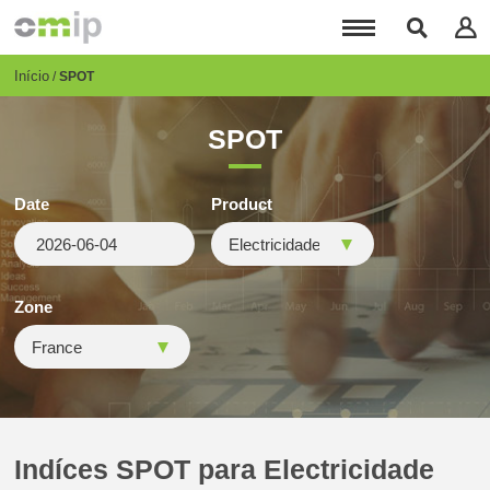
Passar
para
o
conteúdo
Breadcrumb
Início
SPOT
principal
SPOT
Date
Product
Zone
Indíces SPOT para Electricidade