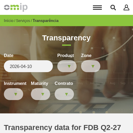
Passar
para
o
conteúdo
Breadcrumb
Início
Transparência
Serviços
principal
Transparency
Date
Product
Zone
Instrument
Maturity
Contrato
Transparency data for FDB Q2-27