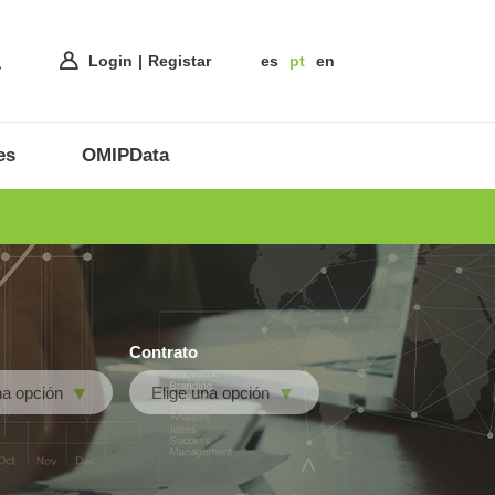
Login
Registar
es
pt
en
es
OMIPData
Contrato
na opción
Elige una opción