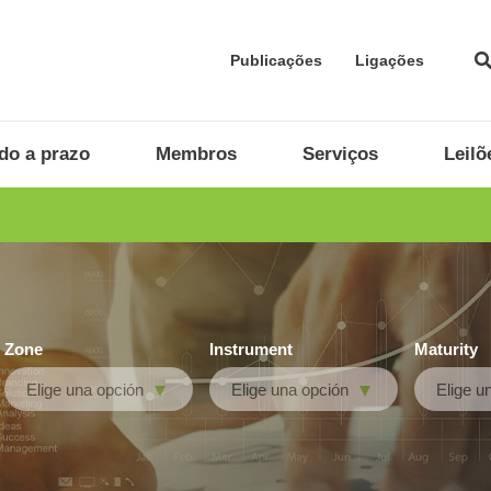
Publicações
Ligações
do a prazo
Membros
Serviços
Leilõ
Zone
Instrument
Maturity
Elige una opción
Elige una opción
Elige u