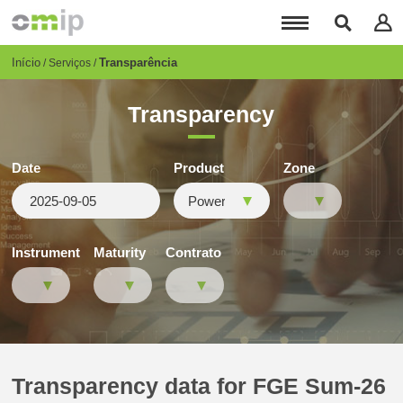
Passar
para
o
conteúdo
Breadcrumb
Início
Transparência
Serviços
principal
Transparency
Date
Product
Zone
Instrument
Maturity
Contrato
Transparency data for FGE Sum-26