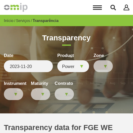
Passar
para
o
conteúdo
Breadcrumb
Início
Transparência
Serviços
principal
Transparency
Date
Product
Zone
Instrument
Maturity
Contrato
Transparency data for FGE WE