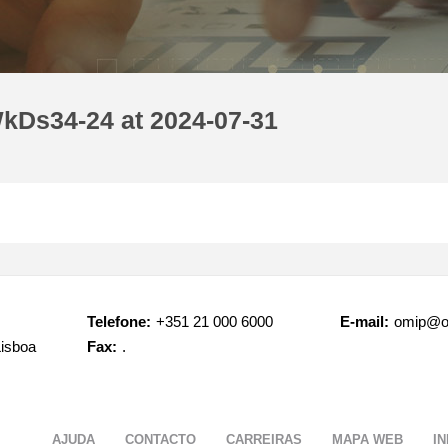
kDs34-24 at 2024-07-31
Telefone:
+351 21 000 6000
E-mail:
omip@o
Lisboa
Fax:
.
AJUDA
CONTACTO
CARREIRAS
MAPA WEB
I