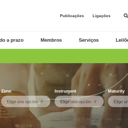
Publicações
Ligações
do a prazo
Membros
Serviços
Leilõ
Zone
Instrument
Maturity
Elige una opción
Elige una opción
Elige u