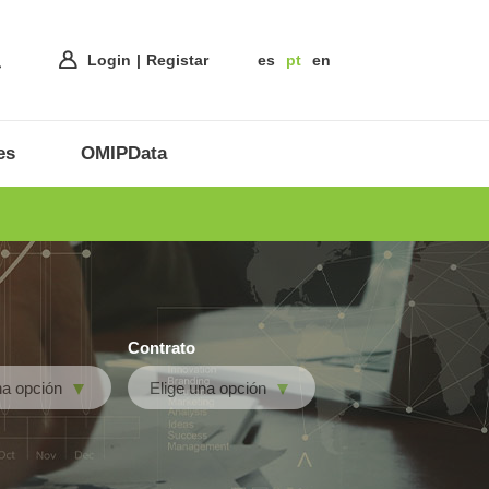
Login
Registar
es
pt
en
es
OMIPData
Contrato
na opción
Elige una opción