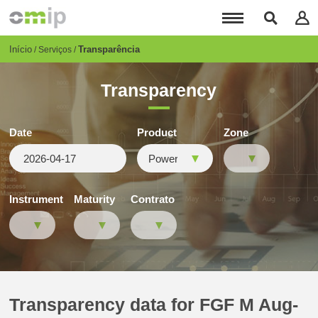
Passar
para
o
conteúdo
Breadcrumb
Início
Transparência
Serviços
principal
Transparency
Date
Product
Zone
Instrument
Maturity
Contrato
Transparency data for FGF M Aug-