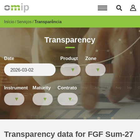
Passar
para
o
conteúdo
Breadcrumb
Início
Transparência
Serviços
principal
Transparency
Date
Product
Zone
Instrument
Maturity
Contrato
Transparency data for FGF Sum-27