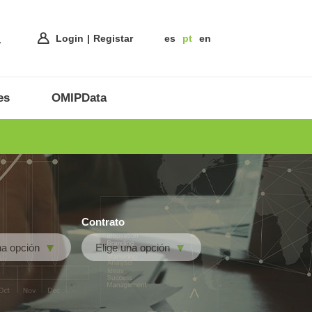
Login
Registar
es
pt
en
es
OMIPData
Contrato
na opción
Elige una opción