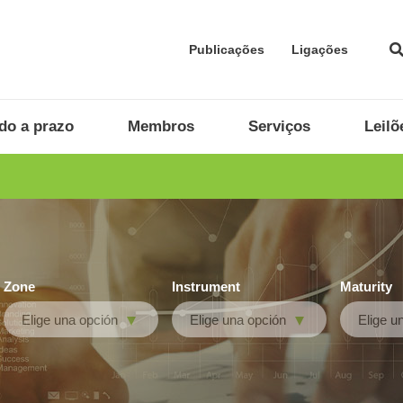
Publicações
Ligações
do a prazo
Membros
Serviços
Leilõ
Zone
Instrument
Maturity
Elige una opción
Elige una opción
Elige u