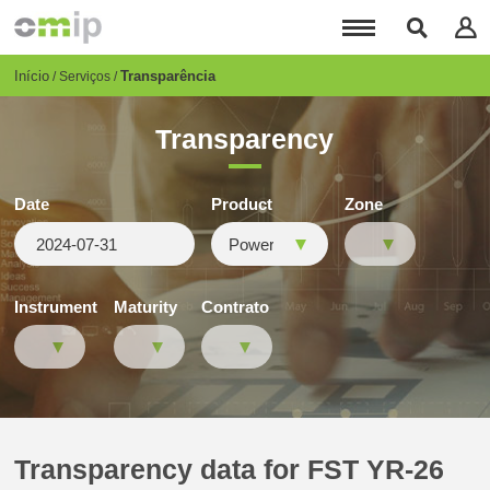
Passar
para
o
conteúdo
Breadcrumb
Início
Transparência
Serviços
principal
Transparency
Date
Product
Zone
Instrument
Maturity
Contrato
Transparency data for FST YR-26