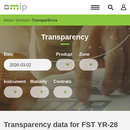
Passar
para
o
conteúdo
Breadcrumb
Início
Transparência
Serviços
principal
Transparency
Date
Product
Zone
Instrument
Maturity
Contrato
Transparency data for FST YR-28