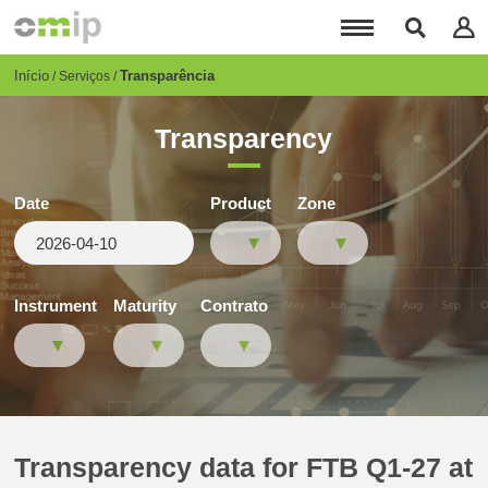
Passar
para
o
conteúdo
Breadcrumb
Início
Transparência
Serviços
principal
Transparency
Date
Product
Zone
Instrument
Maturity
Contrato
Transparency data for FTB Q1-27 at