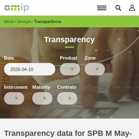
Passar
para
o
conteúdo
Breadcrumb
Início
Transparência
Serviços
principal
Transparency
Date
Product
Zone
Instrument
Maturity
Contrato
Transparency data for SPB M May-