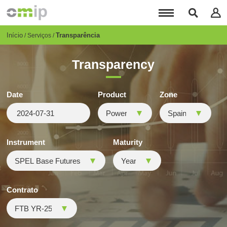
Passar
para
o
conteúdo
Breadcrumb
Início
Transparência
Serviços
principal
Transparency
Date
Product
Zone
Instrument
Maturity
Contrato