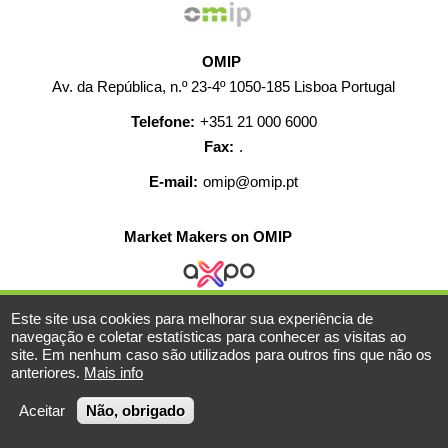
OMIP
Av. da República, n.º 23-4º 1050-185 Lisboa Portugal
Telefone:
+351 21 000 6000
Fax:
.
E-mail:
omip@omip.pt
Market Makers on OMIP
Este site usa cookies para melhorar sua experiência de
AJUDA
CONTACTO
CARREIRAS
MAPA WEB
navegação e coletar estatísticas para conhecer as visitas ao
site. Em nenhum caso são utilizados para outros fins que não os
INFORMAÇÃO LEGAL
anteriores.
Mais info
© 2019-2026 - Todos os direitos reservados
Aceitar
Não, obrigado
Powered BY