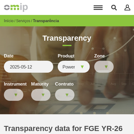
Passar
para
o
conteúdo
Breadcrumb
Início
Transparência
Serviços
principal
Transparency
Date
Product
Zone
Instrument
Maturity
Contrato
Transparency data for FGE YR-26