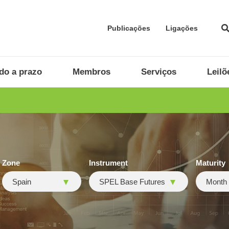
Publicações
Ligações
do a prazo
Membros
Serviços
Leilõ
Zone
Instrument
Maturity
Spain
SPEL Base Futures
Month