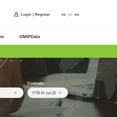
Login
Registar
es
pt
en
es
OMIPData
Contrato
FTB M Jul-25