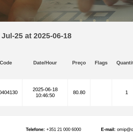
Jul-25 at 2025-06-18
 Code
Date/Hour
Preço
Flags
Quanti
2025-06-18
0404130
80.80
1
10:46:50
Telefone:
+351 21 000 6000
E-mail:
omip@o