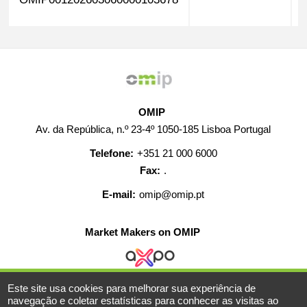
OMIP
Av. da República, n.º 23-4º 1050-185 Lisboa Portugal
Telefone:
+351 21 000 6000
Fax:
.
E-mail:
omip@omip.pt
Market Makers on OMIP
Este site usa cookies para melhorar sua experiência de
AJUDA
CONTACTO
CARREIRAS
MAPA WEB
navegação e coletar estatísticas para conhecer as visitas ao