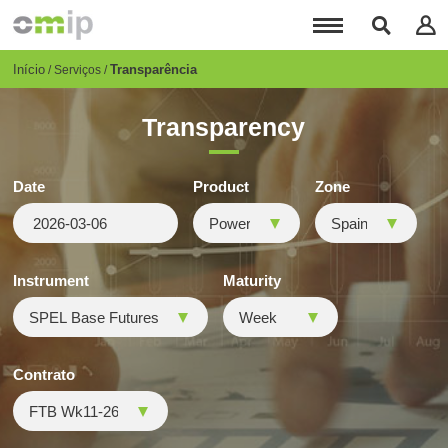
Passar
para
o
conteúdo
Breadcrumb
Início
Transparência
Serviços
principal
Transparency
Date
Product
Zone
Instrument
Maturity
Contrato