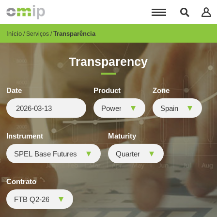
Passar
para
o
conteúdo
Breadcrumb
Início
Transparência
Serviços
principal
Transparency
Date
Product
Zone
Instrument
Maturity
Contrato