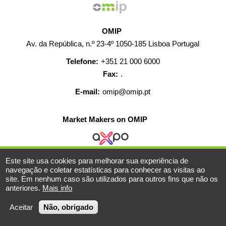
OMIP
Av. da República, n.º 23-4º 1050-185 Lisboa Portugal
Telefone:
+351 21 000 6000
Fax:
.
E-mail:
omip@omip.pt
Market Makers on OMIP
Este site usa cookies para melhorar sua experiência de
AJUDA
CONTACTO
CARREIRAS
MAPA WEB
navegação e coletar estatísticas para conhecer as visitas ao
site. Em nenhum caso são utilizados para outros fins que não os
INFORMAÇÃO LEGAL
anteriores.
Mais info
© 2019-2026 - Todos os direitos reservados
Aceitar
Não, obrigado
Powered BY