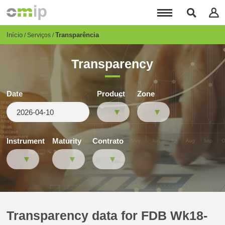
Passar
para
o
conteúdo
Breadcrumb
Início
Transparência
Serviços
principal
Transparency
Date
Product
Zone
Instrument
Maturity
Contrato
Transparency data for FDB Wk18-