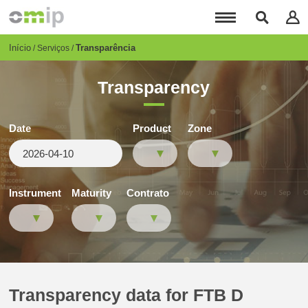
Passar
para
o
conteúdo
Breadcrumb
Início
Transparência
Serviços
principal
Transparency
Date
Product
Zone
Instrument
Maturity
Contrato
Transparency data for FTB D