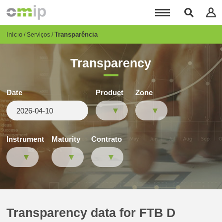
Passar
para
o
conteúdo
Breadcrumb
Início
Transparência
Serviços
principal
Transparency
Date
Product
Zone
Instrument
Maturity
Contrato
Transparency data for FTB D