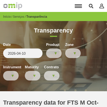
Passar
para
o
conteúdo
Breadcrumb
Início
Transparência
Serviços
principal
Transparency
Date
Product
Zone
Instrument
Maturity
Contrato
Transparency data for FTS M Oct-