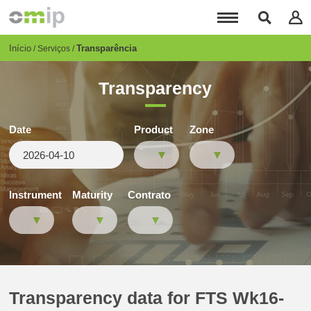
Passar
para
o
conteúdo
Breadcrumb
Início
Transparência
Serviços
principal
Transparency
Date
Product
Zone
Instrument
Maturity
Contrato
Transparency data for FTS Wk16-