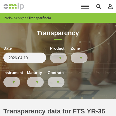
Passar
para
o
conteúdo
Breadcrumb
Início
Transparência
Serviços
principal
Transparency
Date
Product
Zone
Instrument
Maturity
Contrato
Transparency data for FTS YR-35