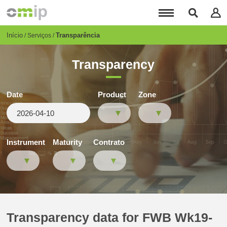
Passar
para
o
conteúdo
Breadcrumb
Início
Transparência
Serviços
principal
Transparency
Date
Product
Zone
Instrument
Maturity
Contrato
Transparency data for FWB Wk19-