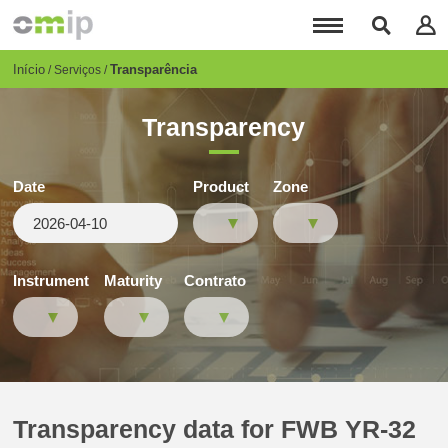
Passar
para
o
conteúdo
Breadcrumb
Início
Transparência
Serviços
principal
Transparency
Date
Product
Zone
Instrument
Maturity
Contrato
Transparency data for FWB YR-32