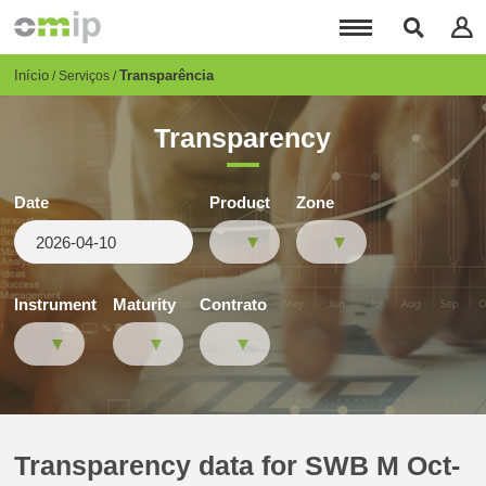
Passar
para
o
conteúdo
Breadcrumb
Início
Transparência
Serviços
principal
Transparency
Date
Product
Zone
Instrument
Maturity
Contrato
Transparency data for SWB M Oct-