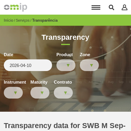
Passar
para
o
conteúdo
Breadcrumb
Início
Transparência
Serviços
principal
Transparency
Date
Product
Zone
Instrument
Maturity
Contrato
Transparency data for SWB M Sep-