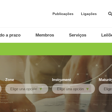
Publicações
Ligações
do a prazo
Membros
Serviços
Leilõ
Zone
Instrument
Maturit
Elige una opción
Elige una opción
Elig