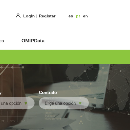
Login
Registar
es
pt
en
es
OMIPData
y
Contrato
e una opción
Elige una opción